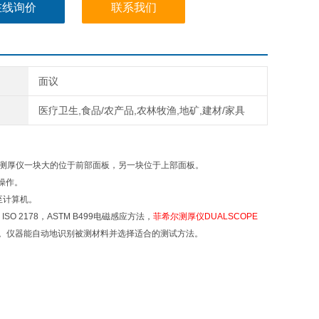
在线询价
联系我们
面议
医疗卫生,食品/农产品,农林牧渔,地矿,建材/家具
尔测厚仪一块大的位于前部面板，另一块位于上部面板。
操作。
至计算机。
 ISO 2178，ASTM B499电磁感应方法，
菲希尔测厚仪
DUALSCOPE
。仪器能自动地识别被测材料并选择适合的测试方法。