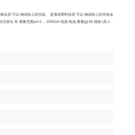
极氧化层 可以 钢或铁上的仪器、 瓷漆或塑料涂层 可以 钢或铁上的非铁金
测量范围μm 0 ... 2000um 电源 电池 重量[g] 60 规格 (高 x