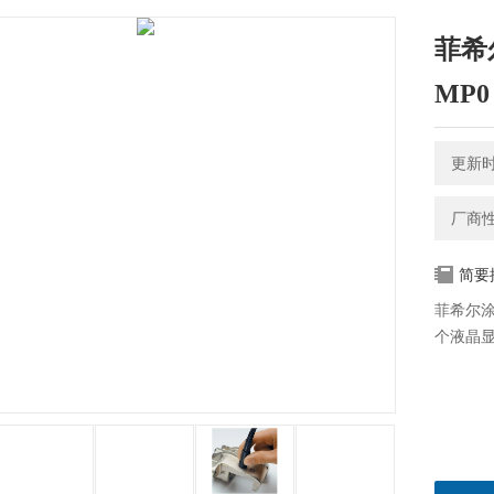
菲希尔
MP0
更新时间
厂商
简要
菲希尔涂层
个液晶