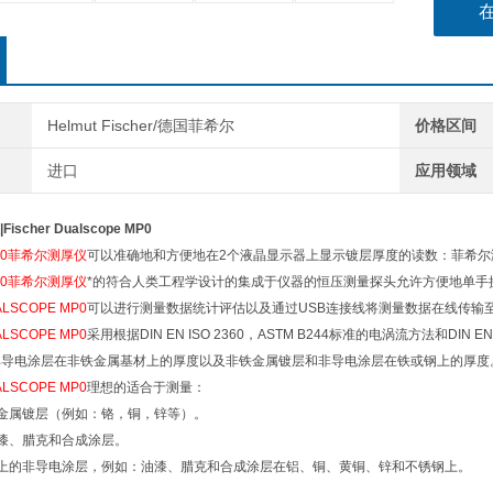
Helmut Fischer/德国菲希尔
价格区间
进口
应用领域
cher Dualscope MP0
MP0菲希尔测厚仪
可以准确地和方便地在2个液晶显示器上显示镀层厚度的读数：菲希
MP0菲希尔测厚仪
*的符合人类工程学设计的集成于仪器的恒压测量探头允许方便地单手
LSCOPE MP0
可以进行测量数据统计评估以及通过USB连接线将测量数据在线传输
LSCOPE MP0
采用根据DIN EN ISO 2360，ASTM B244标准的电涡流方法和DIN EN
非导电涂层在非铁金属基材上的厚度以及非铁金属镀层和非导电涂层在铁或钢上的厚度
LSCOPE MP0
理想的适合于测量：
铁金属镀层（例如：铬，铜，锌等）。
油漆、腊克和合成涂层。
材上的非导电涂层，例如：油漆、腊克和合成涂层在铝、铜、黄铜、锌和不锈钢上。