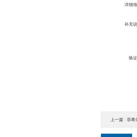
详细
补充
验
上一篇 :
菲希尔