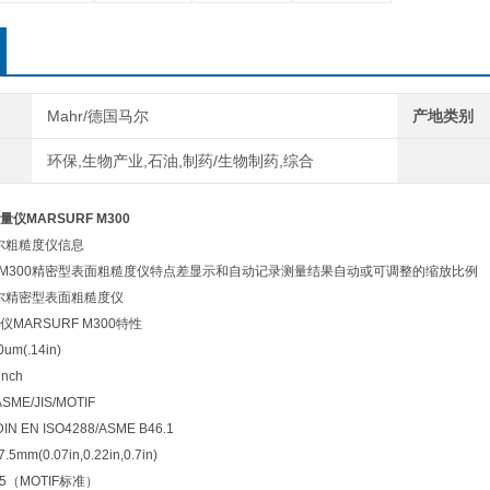
Mahr/德国马尔
产地类别
环保,生物产业,石油,制药/生物制药,综合
仪MARSURF M300
0马尔粗糙度仪信息
rf M300精密型表面粗糙度仪特点差显示和自动记录测量结果自动或可调整的缩放比例
00马尔精密型表面粗糙度仪
MARSURF M300特性
(.14in)
nch
ME/JIS/MOTIF
EN ISO4288/ASME B46.1
5mm(0.07in,0.22in,0.7in)
085（MOTIF标准）