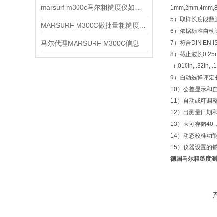
marsurf m300c马尔粗糙度仪如何使用
1mm,2mm,4mm,
5）取样长度段数
MARSURF M300C做批量粗糙度复核时怎样统一记录口径
6）依据标准自动
马尔代理MARSURF M300C信息
7）符合DIN EN
8）截止波长0.25mm
（.010in, .32in, .
9）自动选择评定
10）公差显示和
11）自动或可调
12）出测量日期
13）大可存储40
14）动态校准功
15）仪器设置的
德国马尔粗糙度测量