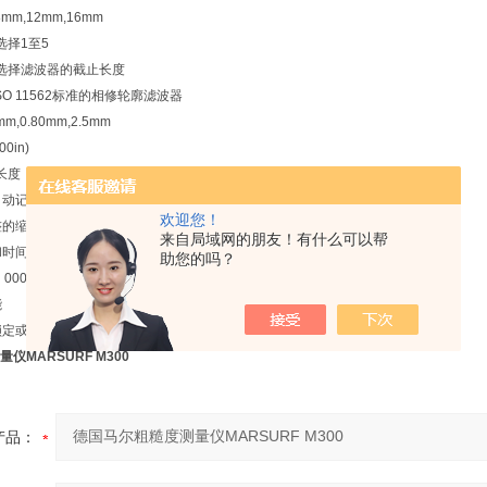
8mm,12mm,16mm
选择1至5
选择滤波器的截止长度
 ISO 11562标准的相修轮廓滤波器
,0.80mm,2.5mm
100in)
长度
自动记录测量结果
欢迎您！
整的缩放比例
来自局域网的朋友！有什么可以帮
和时间
助您的吗？
，000个测量结果和30个外形轮廓
能
锁定或密码保护
仪MARSURF M300
产品：