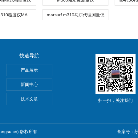
10便携式粗糙度仪
M300粗糙度测量仪
MARSURF M310糙度仪MAHR
marsurf m310马尔代理测量仪
快速导航
HOScan 850 HD
产品展示
 HOBSON
新闻中心
S2电解法测厚仪
技术文章
扫一扫，关注我们
iangsu.cn) 版权所有
备案号：苏I