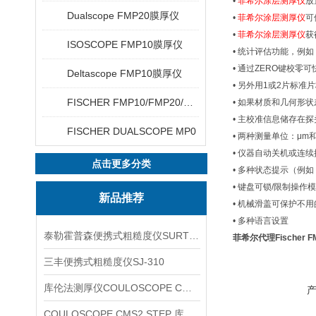
•
菲希尔涂层测厚仪
放
Dualscope FMP20膜厚仪
•
菲希尔涂层测厚仪
可
•
菲希尔涂层测厚仪
获
ISOSCOPE FMP10膜厚仪
• 统计评估功能，例
• 通过ZERO键校零
Deltascope FMP10膜厚仪
• 另外用1或2片标
FISCHER FMP10/FMP20/FMP30/FMP40
• 如果材质和几何形
• 主校准信息储存在探
FISCHER DUALSCOPE MP0
• 两种测量单位：μm和m
• 仪器自动关机或连
点击更多分类
• 多种状态提示（例
• 键盘可锁/限制操作
新品推荐
• 机械滑盖可保护不
• 多种语言设置
泰勒霍普森便携式粗糙度仪SURTRONIC DUO
菲希尔代理Fischer 
三丰便携式粗糙度仪SJ-310
库伦法测厚仪COULOSCOPE CMS2 STEP
COULOSCOPE CMS2 STEP 库伦法测厚仪