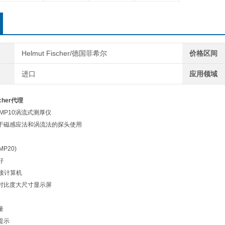
Helmut Fischer/德国菲希尔
价格区间
进口
应用领域
cher代理
eFMP10涡流式测厚仪
基于磁感应法和涡流法的探头使用
MP20)
好
连接计算机
素高对比度大尺寸显示屏
量
提示