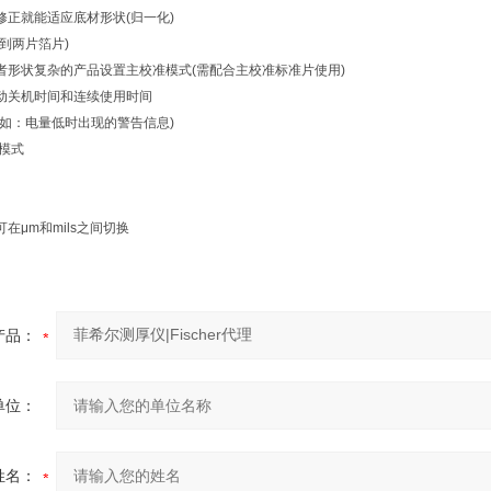
修正就能适应底材形状(归一化)
一到两片箔片)
或者形状复杂的产品设置主校准模式(需配合主校准标准片使用)
自动关机时间和连续使用时间
例如：电量低时出现的警告信息)
制模式
可在μm和mils之间切换
产品：
单位：
姓名：