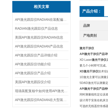
相关文章
产品介绍：
API激光跟踪仪RADIAN在装配偏差复核中的使用建议
品牌
RADIAN激光跟踪仪产品信息
产地类别
美国API激光跟踪仪RADIAN信息
API激光跟踪仪RADIAN产品信息
激光干涉仪
API
激光干涉仪
产品详
API激光跟踪仪产品详细介绍
XD Laser
激光干涉仪
API激光跟踪仪功能介绍
要几个小时即可完成
XD
激光干涉仪
技术综
API激光跟踪仪产品介绍
1D激光主要可以测量
美国API激光跟踪仪介绍
5D/6D激光可以测
API
激光干涉仪
产品特
现场装配复核中如何使用API激光跟踪仪
同时测量线性定位误
API激光跟踪仪RADIAN在大型装配检测中的应用思路
设计用于安装在机床主
可选的无线遥控传感器