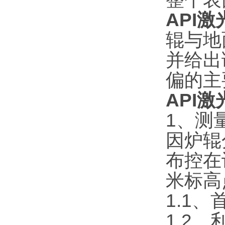
API
辊与地
并给出
偏的主
API
1、测
因炉辊
布控在
米标高
1.1
1.2