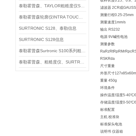
取样长度0.25、0.8、2
泰勒霍普森、TAYLOR粗糙度仪SURTRONIC S128信息
滤波器 2CR或GAUSS
测量行程0.25-25mm
泰勒霍普森轮廓仪INTRA TOUCH信息
测量速度1mm/s
SURTRONIC S128、泰勒信息
输出 RS232
电源 9V碱性电池
SURTRONIC S128信息
测量参数
泰勒霍普森Surtronic S100系列粗糙度测量仪信息
RaRzRtRpRMrRpcR
RSKRda
泰勒霍普森、粗糙度仪、SURTRONIC S128信息
尺寸重量
外形尺寸127x85x60
重量 450g
环境条件
操作温度/湿度5-40℃/0
存储温度/湿度0-50℃/0
标准配置
主机 校准块
标准探头电池
说明书 仪器箱