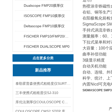
造币厂
Dualscope FMP20膜厚仪
热喷涂非铁磁性
在铝、铜等生产
ISOSCOPE FMP10膜厚仪
在阳极氧化前检
SigmaScope S
Deltascope FMP10膜厚仪
手持式涡流非铁
测量频率：60、12
FISCHER FMP10/FMP20/FMP30/FMP40
下拉式菜单和对
FISCHER DUALSCOPE MP0
大容量：100个
曲率补偿功能
点击更多分类
3级显示精度
自动关机功能
新品推荐
自动、连续、外
科学、统计、上
泰勒霍普森便携式粗糙度仪SURTRONIC DUO
内置Nicd可充电
SIGMASCOPE SM
三丰便携式粗糙度仪SJ-310
库伦法测厚仪COULOSCOPE CMS2 STEP
COULOSCOPE CMS2 STEP 库伦法测厚仪