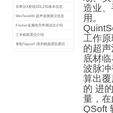
造业、
菲希尔X射线XDL230基本信息
用。
MiniTest400 超声波测厚仪信息
Qui
Fischer金属电导率测试仪介绍
三丰粗糙度仪介绍
工作原理
泰勒Talysurf i系列粗糙度轮廓仪信息
的超声
底材临
波脉冲
算出覆层
的 进
量，在
QSo