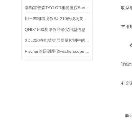
泰勒霍普森TAYLOR粗糙度仪Surtronic S128
联系
用三丰粗糙度仪SJ-210做现场复核，哪些操作环节更关键
常用
QNIX1500测厚仪经济实用型信息
XDL230在电镀镀层质量控制中的应用思路
Fischer涂层测厚仪Fischerscope MMS PC2介绍
详细
补充
验