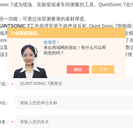
tSonic 7成为现场、实验室或者车间测量的工具。QuintSon
nic 7另一功能：可透过涂层测量薄的基材厚度。
INTSONIC 7
工作原理是基于超声波反射, Quint Sonic
临界面时, 一部分脉冲被反射回来. 这些反射的超声波脉冲被
ntSonic 7的突出功能: 仪器所采用的传感技术和创新的软件
欢迎您！
软件可以显示测量时A型扫描图像，这样可得到更加准确的数据。参
来自局域网的朋友！有什么可以帮
助您的吗？
设置的截止带可以将杂波排除掉，例如由基材GRP 或CRP 纤
产品：
单位：
姓名：