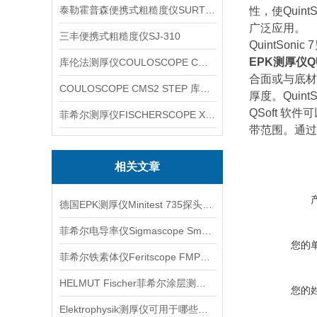
泰勒霍普森便携式粗糙度仪SURTRONIC DUO
性，使Quin
广泛应用。
三丰便携式粗糙度仪SJ-310
QuintSo
EPK测厚仪QU
库伦法测厚仪COULOSCOPE CMS2 STEP
合面或与底材
COULOSCOPE CMS2 STEP 库伦法测厚仪
厚度。Qui
QSoft 
菲希尔测厚仪FISCHERSCOPE X-RAY XUL220
带范围。通过
相关文章
德国EPK测厚仪Minitest 735探头信息
菲希尔电导率仪Sigmascope Smp350测量界面介绍
您的
菲希尔铁素体仪Feritscope FMP30技术参数
HELMUT Fischer菲希尔涂层测厚仪fgab1.3探头信息
您的
Elektrophysik测厚仪可用于哪些行业