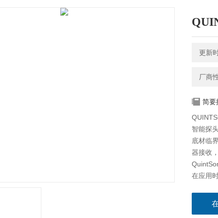
QUI
更新时间
厂商
简要
QUINT
智能探
底材临界
器接收
Quin
在应用