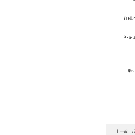
详细
补充
验
上一篇 :
菲