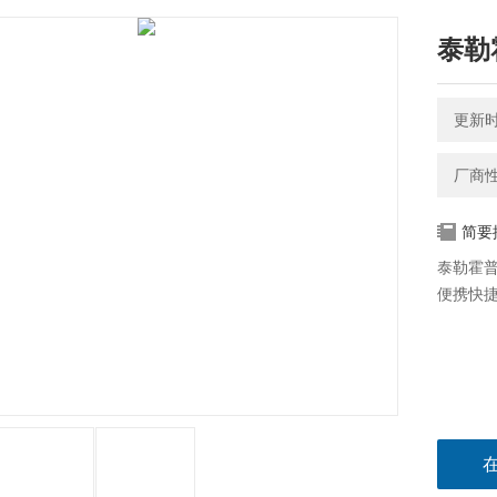
泰勒
更新时间
厂商
简要
泰勒霍
便携快