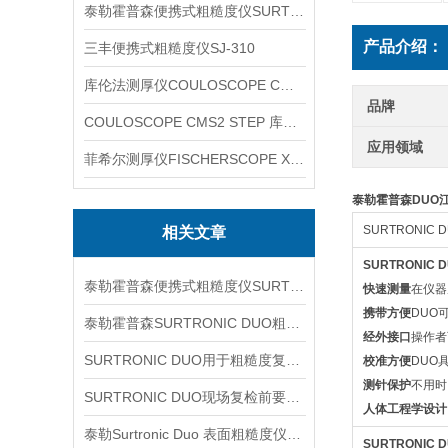
泰勒霍普森便携式粗糙度仪SURTRONIC DUO
产品介绍：
三丰便携式粗糙度仪SJ-310
库伦法测厚仪COULOSCOPE CMS2 STEP
品牌
COULOSCOPE CMS2 STEP 库伦法测厚仪
应用领域
菲希尔测厚仪FISCHERSCOPE X-RAY XUL220
泰勒霍普森DUO
SURTRON
相关文章
SURTRONI
泰勒霍普森便携式粗糙度仪SURTORNIC DUO信息
快速测量
在仪器
携带方便
DUO
泰勒霍普森SURTRONIC DUO粗糙度仪新手测量前应先理解哪些参数与操作环节
经外接口
操作者
SURTRONIC DUO用于粗糙度复核时先看哪些测区条件
校准方便
DUO
测针保护
不用时
SURTRONIC DUO现场复检前要看哪些环节
人体工程学设计
泰勒Surtronic Duo 表面粗糙度仪信息
SURTRONI