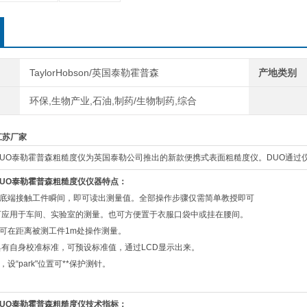
TaylorHobson/英国泰勒霍普森
产地类别
环保,生物产业,石油,制药/生物制药,综合
江苏厂家
IC DUO泰勒霍普森粗糙度仪为英国泰勒公司推出的新款便携式表面粗糙度仪。DUO
C DUO泰勒霍普森粗糙度仪仪器特点：
底端接触工件瞬间，即可读出测量值。全部操作步骤仅需简单教授即可
可应用于车间、实验室的测量。也可方便置于衣服口袋中或挂在腰间。
可在距离被测工件1m处操作测量。
具有自身校准标准，可预设标准值，通过LCD显示出来。
，设“park"位置可**保护测针。
C DUO泰勒霍普森粗糙度仪技术指标：