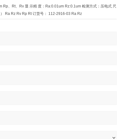
um Rp、Rt、Rv 显 示精 度：Ra:0.01um Rz:0.1um 检测方式：压电式 尺 寸：125*80
Ra Rz Rv Rp Rt 订货号： 112-2916-03 Ra Rz