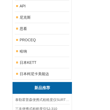
API
尼克斯
思看
PROCEQ
哈纳
日本KETT
日本柯尼卡美能达
新品推荐
泰勒霍普森便携式粗糙度仪SURTRONIC DUO
三丰便携式粗糙度仪SJ-310