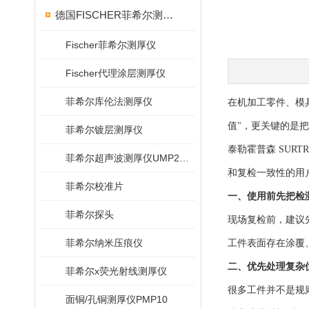
德国FISCHER菲希尔测厚仪
Fischer菲希尔测厚仪
Fischer代理涂层测厚仪
菲希尔库伦法测厚仪
在机加工零件、模
值"，更关键的是
菲希尔镀层测厚仪
泰勒霍普森 SUR
菲希尔超声波测厚仪UMP20/40/100/150
和复检一致性的用
菲希尔校准片
一、使用前先把检
菲希尔探头
现场复检前，建议
菲希尔纳米压痕仪
工件表面存在涂覆
二、优先处理复杂
菲希尔x荧光射线测厚仪
很多工件并不是规则
面铜/孔铜测厚仪PMP10