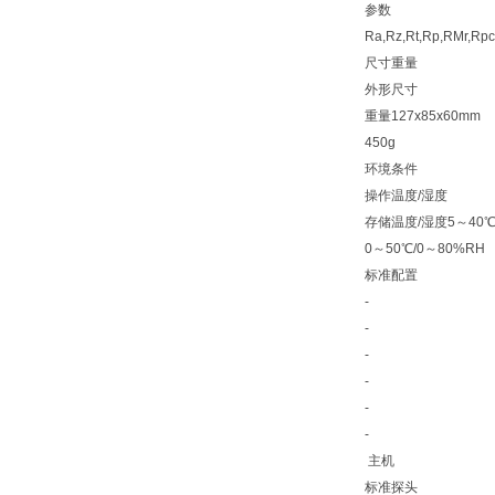
参数
Ra,Rz,Rt,Rp,RMr,Rp
尺寸重量
外形尺寸
重量127x85x60mm
450g
环境条件
操作温度/湿度
存储温度/湿度5～40℃
0～50℃/0～80%RH
标准配置
-
-
-
-
-
-
主机
标准探头