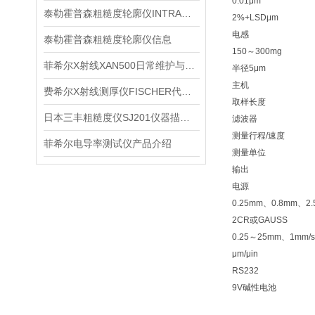
0.01μm
泰勒霍普森粗糙度轮廓仪INTRA信息
2%+LSDμm
电感
泰勒霍普森粗糙度轮廓仪信息
150～300mg
菲希尔X射线XAN500日常维护与使用稳定性建议
半径5μm
主机
费希尔X射线测厚仪FISCHER代理XDL210信息
取样长度
日本三丰粗糙度仪SJ201仪器描述产品信息
滤波器
测量行程/速度
菲希尔电导率测试仪产品介绍
测量单位
输出
电源
0.25mm、0.8mm、2
2CR或GAUSS
0.25～25mm、1mm/s
μm/μin
RS232
9V碱性电池