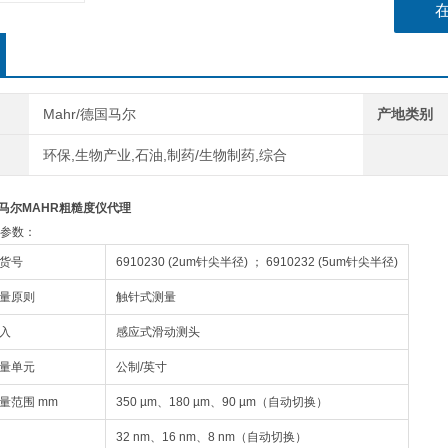
Mahr/德国马尔
产地类别
环保,生物产业,石油,制药/生物制药,综合
10马尔MAHR粗糙度仪代理
参数：
货号
6910230 (2um针尖半径) ； 6910232 (5um针尖半径)
量原则
触针式测量
入
感应式滑动测头
量单元
公制/英寸
量范围 mm
350 µm、180 µm、90 µm（自动切换）
32 nm、16 nm、8 nm（自动切换）