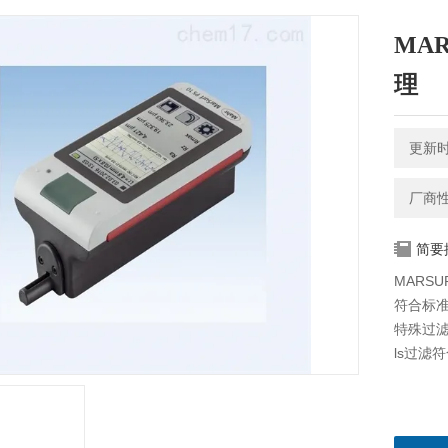
MA
理
更新时间
厂商
简要
MARS
符合标准DI
特殊过滤符
ls过滤符