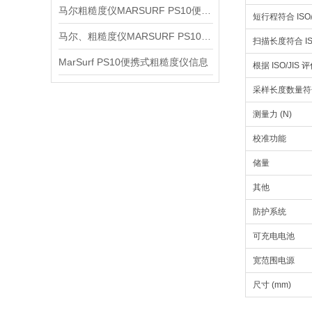
马尔粗糙度仪MARSURF PS10便携式仪器信息
短行程符合 ISO/
马尔、粗糙度仪MARSURF PS10信息
扫描长度符合 ISO 
MarSurf PS10便携式粗糙度仪信息
根据 ISO/JIS
采样长度数量符合 
测量力 (N)
校准功能
储量
其他
防护系统
可充电电池
宽范围电源
尺寸 (mm)