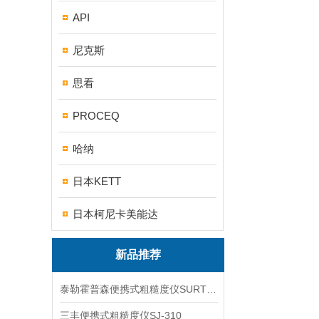
API
尼克斯
思看
PROCEQ
哈纳
日本KETT
日本柯尼卡美能达
新品推荐
泰勒霍普森便携式粗糙度仪SURTRONIC DUO
三丰便携式粗糙度仪SJ-310