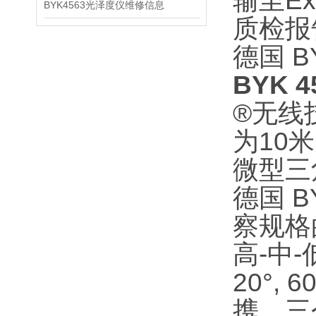
输至E
BYK4563光泽度仪维修信息
质检报
德国 
BYK 4
®无线
为10
微型三
德国 
察规格
高-中
20°,
携。三