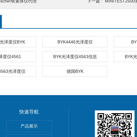
ischer铁素体仪代理
下一篇 :
MINITEST250
63光泽度仪BYK
BYK4446光泽度仪
B
泽度仪4561
BYK光泽度仪4563信息
BYK
4563光泽度仪
德国BYK
快速导航
HOScan 850 HD
产品展示