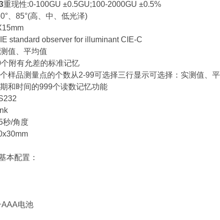
3
重现性:0-100GU ±0.5GU;100-2000GU ±0.5%
0°、85°(高、中、低光泽)
15mm
tandard observer for illuminant CIE-C
测值、平均值
0个附有允差的标准记忆
个样品测量点的个数从2-99可选择三行显示可选择：实测值、
期和时间的999个读数记忆功能
232
nk
5秒/角度
0x30mm
63基本配置：
号AAA电池