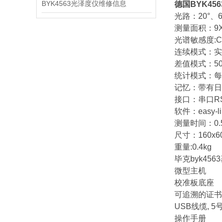
BYK4563光泽度仪维修信息
德国BYK456
光路：20°、6
测量面积：9X
光谱敏感度:CIE s
连续模式：实
差值模式：5
统计模式：每
记忆：带有日
接口：串口RS
软件：easy-li
测量时间：0.
尺寸：160x6
重量:0.4kg
毕克byk45
微型主机
校准板底座
可追溯的证书
USB线缆, 5
操作手册