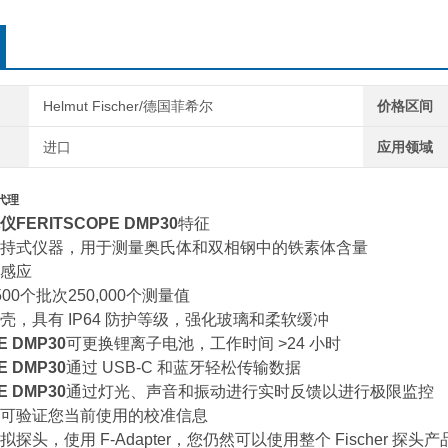
Helmut Fischer/德国菲希尔
价格区间
进口
应用领域
仪代理
ERITSCOPE DMP30
特征
持式仪器，用于测量奥氏体和双相钢中的铁素体含量
感应
00个批次250,000个测量值
壳，具有 IP64 防护等级，强化玻璃和柔软缓冲
E DMP30
可更换锂离子电池，工作时间 >24 小时
E DMP30
通过 USB-C 和蓝牙轻松传输数据
E DMP30
通过灯光、声音和振动进行实时反馈以进行极限监控
可验证您当前使用的校准信息
探头，使用 F-Adapter，您仍然可以使用整个 Fischer 探头