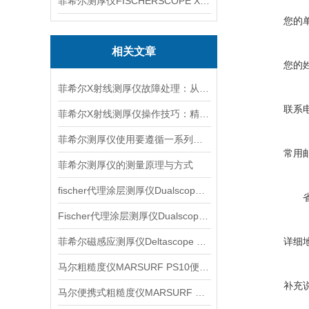
菲希尔测厚仪FISCHERSCOPE X-RAY XUL220
您的
相关文章
您的
菲希尔X射线测厚仪故障处理：从排查到修复的全流程指南
联系
菲希尔X射线测厚仪操作技巧：精准测量的核心要点
菲希尔测厚仪使用要遵循一系列步骤
常用
菲希尔测厚仪的测量原理与方式
fischer代理涂层测厚仪Dualscope mpo产品介绍
Fischer代理涂层测厚仪Dualscope FMP20产品介绍
菲希尔磁感应测厚仪Deltascope FMP30介绍
详细
马尔粗糙度仪MARSURF PS10便携式仪器信息
补充
马尔便携式粗糙度仪MARSURF PS10信息