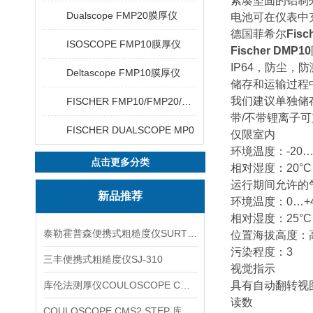
紧凑坚固的铝制外
Dualscope FMP20膜厚仪
电池可在仪表中
德国菲希尔
Fisc
ISOSCOPE FMP10膜厚仪
Fischer DMP10
IP64，防尘，
Deltascope FMP10膜厚仪
储存和运输过程
我们建议单独储
FISCHER FMP10/FMP20/FMP30/FMP40
带/不带锂离子
FISCHER DUALSCOPE MP0
仅限室内
环境温度：-20…+
点击更多分类
相对湿度：20°C
运行期间允许的
新品推荐
环境温度：0…+40
相对湿度：25°C
泰勒霍普森便携式粗糙度仪SURTRONIC DUO
位置海拔高度：高
污染程度：3
三丰便携式粗糙度仪SJ-310
视觉指示
库伦法测厚仪COULOSCOPE CMS2 STEP
具有自动翻转视
读数
COULOSCOPE CMS2 STEP 库伦法测厚仪