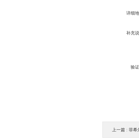
详细
补充
验
上一篇 :
菲希尔