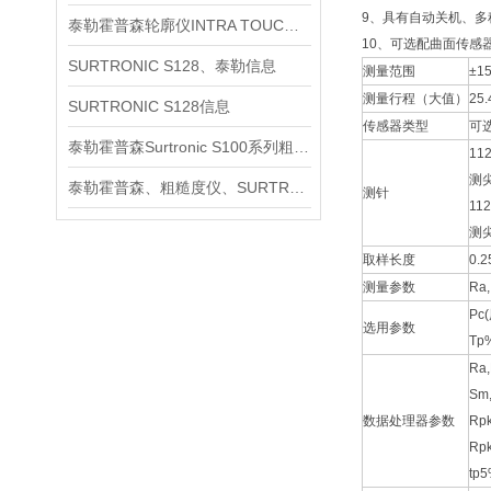
9、具有自动关机、多
泰勒霍普森轮廓仪INTRA TOUCH信息
10、可选配曲面传感
SURTRONIC S128、泰勒信息
测量范围
±1
测量行程（大值）
25
SURTRONIC S128信息
传感器类型
可
泰勒霍普森Surtronic S100系列粗糙度测量仪信息
11
测
泰勒霍普森、粗糙度仪、SURTRONIC S128信息
测针
11
测尖
取样长度
0.2
测量参数
Ra,
Pc
选用参数
Tp
Ra,
Sm,
数据处理器参数
Rpk
Rpk
tp5