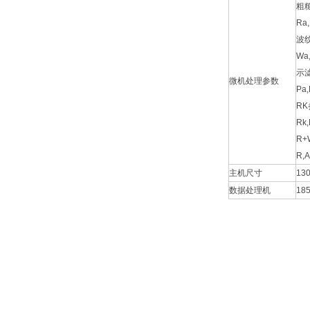
粗
Ra
波
Wa
示
微机处理参数
Pa,
R
Rk
R
R,A
主机尺寸
13
数据处理机
18