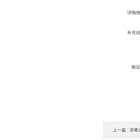
详细
补充
验
上一篇 :
菲希