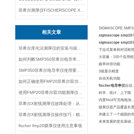
菲希尔测厚仪FISCHERSCOPE X-RAY XUL220
SIGMASCOPE S
相关文章
sigmascope smp10
sigmascope smp10
菲希尔库伦法测厚仪的安装与操作关键要点
下拉式菜单和对话框
大容量：100个应用程
如何判断SMP350菲希尔电导率仪故障出现原因？
曲率补偿功能
SMP350菲希尔电导率仪使用要求有哪些？
3级显示精度
自动关机功能
如何正确使用FMP20菲希尔双功能测厚仪？
fischer电导率仪
自动
使用FMP20菲希尔双功能测厚仪的优势分析
科学、统计、上下限、
内置Nicd可充电电池
菲希尔X射线测厚仪故障处理：从排查到修复的全流程指南
骏展仪器产品覆盖长度
菲希尔X射线测厚仪操作技巧：精准测量的核心要点
并建立了一个稳固的
未来发展的坚实基础
fischer fmp20膜厚仪使用注意事项