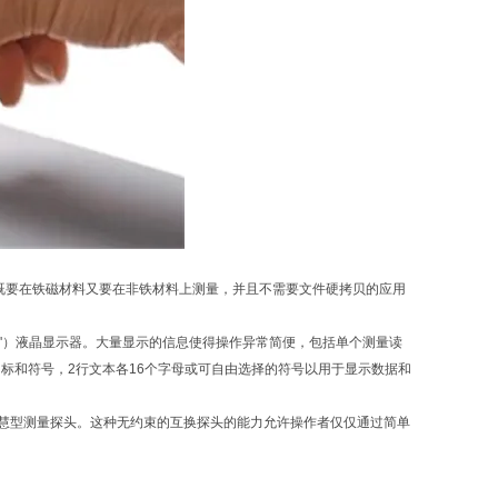
对于既要在铁磁材料又要在非铁材料上测量，并且不需要文件硬拷贝的应用
4' x 1.2'）液晶显示器。大量显示的信息使得操作异常简便，包括单个测量读
图标和符号，2行文本各16个字母或可自由选择的符号以用于显示数据和
her智慧型测量探头。这种无约束的互换探头的能力允许操作者仅仅通过简单