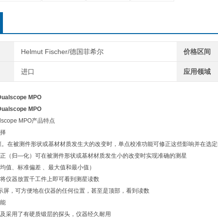
Helmut Fischer/德国菲希尔
价格区间
进口
应用领域
 Dualscope MPO
 Dualscope MPO
scope MPO产品特点
择
噩。在被测件形状或基材材质发生大的改变时，单点校准功能可修正这些影响并在选
正（归—化）可在被测件形状或基材材质发生小的改变时实现准确的测星
均值、标准偏差 、最大值和最小值）
将仪器放置千工件上即可看到测星读数
 显示屏，可方便地在仪器的任何位置，甚至是顶部，看到读数
能
及采用了有硬质锻层的探头，仪器经久耐用