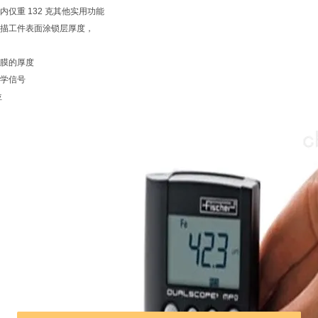
仅重 132 克其他实用功能
描工件表面涂锁层厚度，
膜的厚度
学信号
位