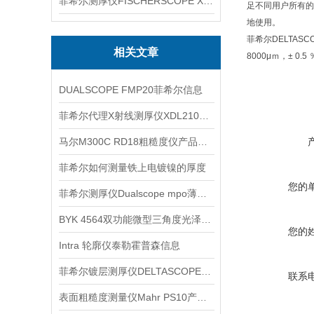
菲希尔测厚仪FISCHERSCOPE X-RAY XUL220
足不同用户所有的
地使用。
菲希尔DELTASC
相关文章
8000μｍ，± 0.5
DUALSCOPE FMP20菲希尔信息
菲希尔代理X射线测厚仪XDL210信息
马尔M300C RD18粗糙度仪产品信息
菲希尔如何测量铁上电镀镍的厚度
您的
菲希尔测厚仪Dualscope mpo薄膜厚度测量仪介绍
BYK 4564双功能微型三角度光泽度仪μ信息
您的
Intra 轮廓仪泰勒霍普森信息
菲希尔镀层测厚仪DELTASCOPE FMP10产品信息
联系
表面粗糙度测量仪Mahr PS10产品信息