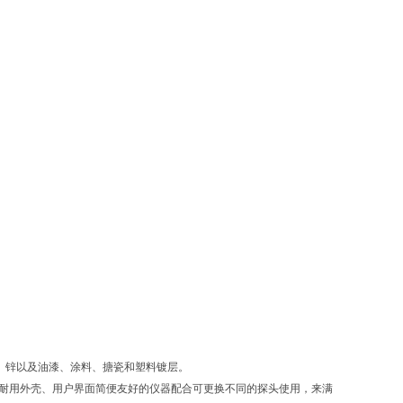
铬、铜、锌以及油漆、涂料、搪瓷和塑料镀层。
料坚固耐用外壳、用户界面简便友好的仪器配合可更换不同的探头使用，来满