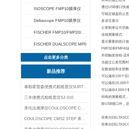
简单的修正校准
通过USB接口快
ISOSCOPE FMP10膜厚仪
可锁定键盘防止意
Deltascope FMP10膜厚仪
多语言显示
公英制单位可切换µ
FISCHER FMP10/FMP20/FMP30/FMP40
连续测量模式
显示重要的统计值
FISCHER DUALSCOPE MP0
FMP30和FMP4
外部触发按钮-适
点击更多分类
当超过公差范围时
在数据组和全部数
新品推荐
可以储存100个
可以储存20,000
泰勒霍普森便携式粗糙度仪SURTRONIC DUO
可以储存4,000
特殊的测量模式，根据I
三丰便携式粗糙度仪SJ-310
除USB接口外，
库伦法测厚仪COULOSCOPE CMS2 STEP
菲希尔DELTAS
COULOSCOPE CMS2 STEP 库伦法测厚仪
菲希尔DELTA