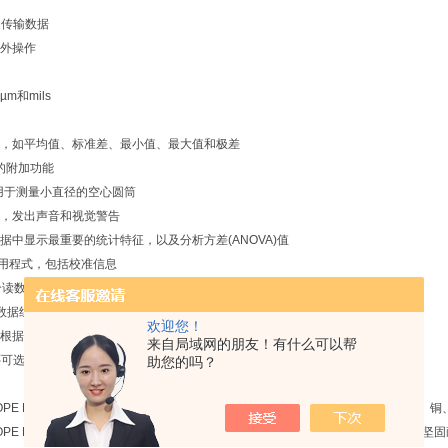
速传输数据
外操作
m和mils
，如平均值、标准差、最小值、最大值和极差
0的附加功能
用于测量小直径的空心圆筒
，发出声音和视觉警告
据中显示最重要的统计特征，以及分析方差(ANOVA)值
应用程式，包括校准信息
个读数
个数据组
欢迎您！
MO PSPC, SSPC-PA2, QUALANOD或QUALICOAT规范
来自局域网的朋友！有什么可以帮
还可选蓝牙和COM接口
助您的吗？
COPE FMP10 或 FMP30可以测量铁材或钢材上非铁磁金属镀层的厚度，例如：
SCOPE FMP10测厚仪展示了全新菲希尔FMP系列手持式仪器的测量技术。此款用