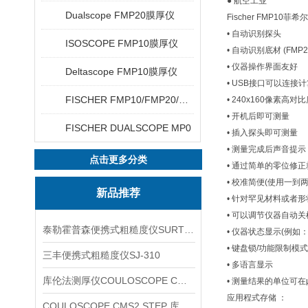
● 航空工业
Dualscope FMP20膜厚仪
Fischer FMP10
• 自动识别探头
ISOSCOPE FMP10膜厚仪
• 自动识别底材 (FMP2
• 仪器操作界面友好
Deltascope FMP10膜厚仪
• USB接口可以连接
FISCHER FMP10/FMP20/FMP30/FMP40
• 240x160像素高
• 开机后即可测量
FISCHER DUALSCOPE MP0
• 插入探头即可测量
• 测量完成后声音提示
点击更多分类
• 通过简单的零位修
• 校准简便(使用一到
新品推荐
• 针对罕见材料或者
• 可以调节仪器自动
泰勒霍普森便携式粗糙度仪SURTRONIC DUO
• 仪器状态显示(例
• 键盘锁/功能限制模式
三丰便携式粗糙度仪SJ-310
• 多语言显示
库伦法测厚仪COULOSCOPE CMS2 STEP
• 测量结果的单位可在μ
应用程式存储 ：
COULOSCOPE CMS2 STEP 库伦法测厚仪