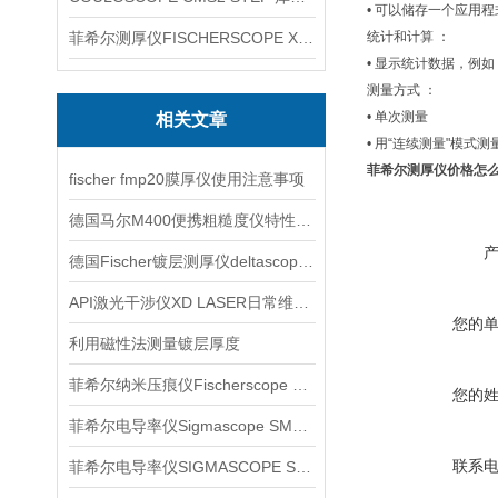
• 可以储存一个应用
菲希尔测厚仪FISCHERSCOPE X-RAY XUL220
统计和计算 ：
• 显示统计数据，例
测量方式 ：
• 单次测量
相关文章
• 用“连续测量"模式
菲希尔测厚仪价格怎
fischer fmp20膜厚仪使用注意事项
德国马尔M400便携粗糙度仪特性信息
德国Fischer镀层测厚仪deltascope dmp10信息
API激光干涉仪XD LASER日常维护重点梳理
您的
利用磁性法测量镀层厚度
菲希尔纳米压痕仪Fischerscope HM2000S信息
您的
菲希尔电导率仪Sigmascope SMP10介绍
联系
菲希尔电导率仪SIGMASCOPE SMP10产品详细信息