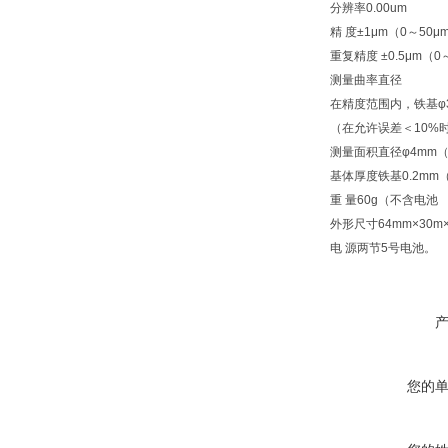
分辨率
0.00um
精 度
±1μm（0～50μ
重复精度
±0.5μm（0
测量曲率直径
在精度范围内，铁基φ3
（在允许误差＜10%时
测量面积直径
φ4mm
基体厚度
铁基0.2mm
重 量
60g（不含电池
外形尺寸
64mm×30m
电 源
两节5号电池。
您的