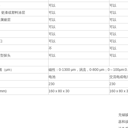
层
可以
可以
 瓷漆或塑料涂层
可以
可以
金属镀层
可以
可以
可以
可以
可以
可以
接口
可以
可以
不
可以
慧型探头
可以
可以
围（μm）
磁性：0-1300 μm，涡流，0-800 μm；0～100μm:0.
电池
交流电或电
230
230
 mm)
160 x 80 x 30
160 x 80 x 
无锡
器和设