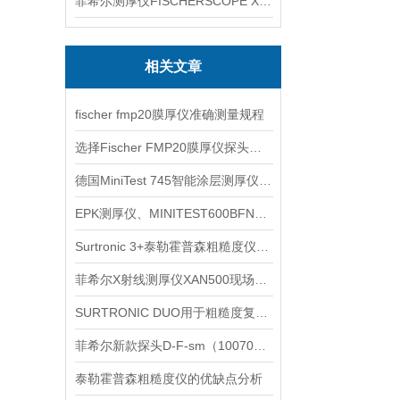
菲希尔测厚仪FISCHERSCOPE X-RAY XUL220
相关文章
fischer fmp20膜厚仪准确测量规程
选择Fischer FMP20膜厚仪探头时要考虑多个因素
德国MiniTest 745智能涂层测厚仪信息
EPK测厚仪、MINITEST600BFN信息
Surtronic 3+泰勒霍普森粗糙度仪介绍
菲希尔X射线测厚仪XAN500现场检测使用建议
SURTRONIC DUO用于粗糙度复核时先看哪些测区条件
菲希尔新款探头D-F-sm（1007010）信息
泰勒霍普森粗糙度仪的优缺点分析