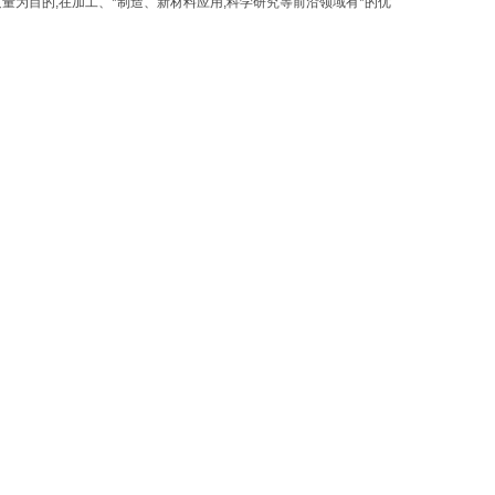
量为目的,在加工、*制造、新材料应用,科学研究等前沿领域有*的优