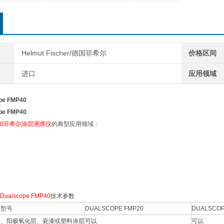
Helmut Fischer/德国菲希尔
价格区间
进口
应用领域
ope FMP40
ope FMP40
MP40菲希尔涂层测厚仪
的典型应用领域：
lscope FMP40
技术参数
仪型号
DUALSCOPE FMP20
DUALSCOP
漆、阳极氧化层、瓷漆或塑料涂层
可以
可以