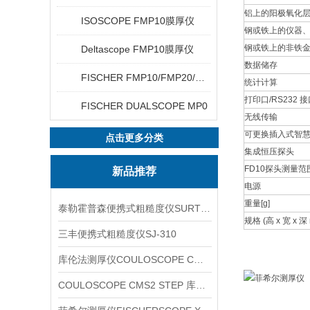
铝上的阳极氧化
ISOSCOPE FMP10膜厚仪
钢或铁上的仪器、
钢或铁上的非铁
Deltascope FMP10膜厚仪
数据储存
FISCHER FMP10/FMP20/FMP30/FMP40
统计计算
打印口/RS232 
FISCHER DUALSCOPE MP0
无线传输
可更换插入式智
点击更多分类
集成恒压探头
FD10探头测量范
新品推荐
电源
重量[g]
泰勒霍普森便携式粗糙度仪SURTRONIC DUO
规格 (高 x 宽 x 深
三丰便携式粗糙度仪SJ-310
库伦法测厚仪COULOSCOPE CMS2 STEP
COULOSCOPE CMS2 STEP 库伦法测厚仪