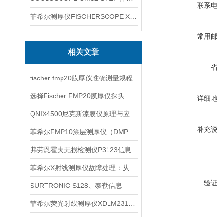
联系
菲希尔测厚仪FISCHERSCOPE X-RAY XUL220
常用
相关文章
fischer fmp20膜厚仪准确测量规程
选择Fischer FMP20膜厚仪探头时要考虑多个因素
详细
QNIX4500尼克斯漆膜仪原理与应用说明
补充
菲希尔FMP10涂层测厚仪（DMP10）信息
弗劳恩霍夫无损检测仪P3123信息
菲希尔X射线测厚仪故障处理：从排查到修复的全流程指南
验
SURTRONIC S128、泰勒信息
菲希尔荧光射线测厚仪XDLM231简介