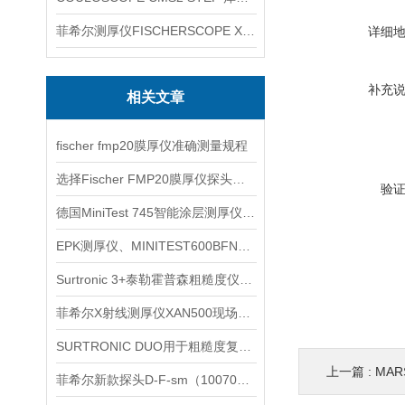
菲希尔测厚仪FISCHERSCOPE X-RAY XUL220
详细
补充
相关文章
fischer fmp20膜厚仪准确测量规程
选择Fischer FMP20膜厚仪探头时要考虑多个因素
验
德国MiniTest 745智能涂层测厚仪信息
EPK测厚仪、MINITEST600BFN信息
Surtronic 3+泰勒霍普森粗糙度仪介绍
菲希尔X射线测厚仪XAN500现场检测使用建议
SURTRONIC DUO用于粗糙度复核时先看哪些测区条件
上一篇 :
MAR
菲希尔新款探头D-F-sm（1007010）信息