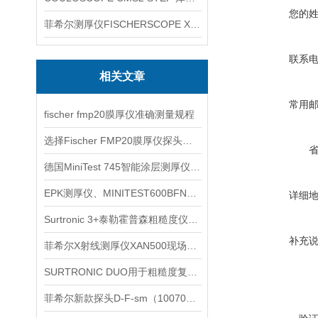
您的
菲希尔测厚仪FISCHERSCOPE X-RAY XUL220
联系
相关文章
常用
fischer fmp20膜厚仪准确测量规程
选择Fischer FMP20膜厚仪探头时要考虑多个因素
德国MiniTest 745智能涂层测厚仪信息
EPK测厚仪、MINITEST600BFN信息
详细
Surtronic 3+泰勒霍普森粗糙度仪介绍
补充
菲希尔X射线测厚仪XAN500现场检测使用建议
SURTRONIC DUO用于粗糙度复核时先看哪些测区条件
菲希尔新款探头D-F-sm（1007010）信息