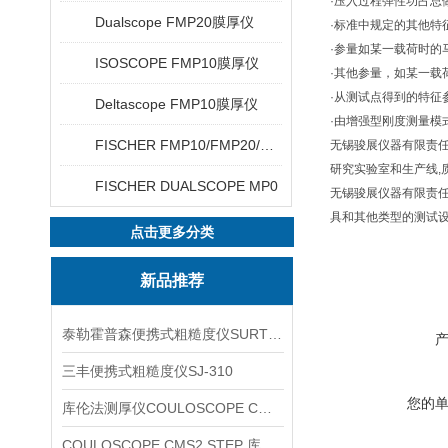
·压入过程弹性功占总做功比例
Dualscope FMP20膜厚仪
·标准中规定的其他特
·参量如某一载荷时的
ISOSCOPE FMP10膜厚仪
·其他参量，如某一载
·从测试点得到的特征参
Deltascope FMP10膜厚仪
·由增强型刚度测量模
FISCHER FMP10/FMP20/FMP30/FMP40
无锡骏展仪器有限责
研究实验室和生产线,
FISCHER DUALSCOPE MP0
无锡骏展仪器有限责任
具和其他类型的测试设
点击更多分类
新品推荐
泰勒霍普森便携式粗糙度仪SURTRONIC DUO
三丰便携式粗糙度仪SJ-310
您的
库伦法测厚仪COULOSCOPE CMS2 STEP
COULOSCOPE CMS2 STEP 库伦法测厚仪