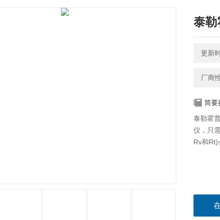
泰勒霍
更新时间
厂商
简要
泰勒霍普
仪，只需
Rv和R