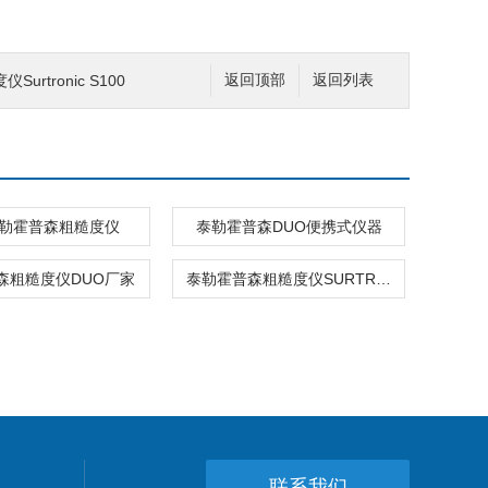
urtronic S100
返回顶部
返回列表
泰勒霍普森粗糙度仪
泰勒霍普森DUO便携式仪器
森粗糙度仪DUO厂家
泰勒霍普森粗糙度仪SURTRONIC DUO维修
联系我们