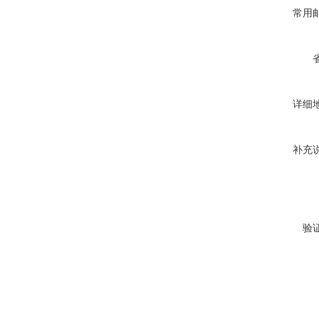
常用
详细
补充
验