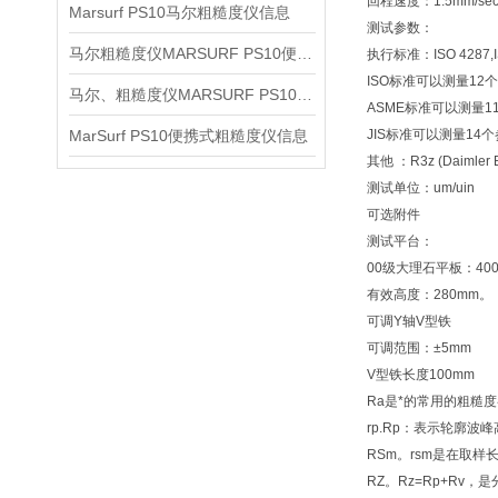
回程速度：1.5mm/sec(0
Marsurf PS10马尔粗糙度仪信息
测试参数：
马尔粗糙度仪MARSURF PS10便携式仪器信息
执行标准：ISO 4287,ISO
ISO标准可以测量12个参数： R
马尔、粗糙度仪MARSURF PS10信息
ASME标准可以测量11个参数：R
MarSurf PS10便携式粗糙度仪信息
JIS标准可以测量14个参数：Ra,
其他 ：R3z (Daimler 
测试单位：um/uin
可选附件
测试平台：
00级大理石平板：400X
有效高度：280mm。
可调Y轴V型铁
可调范围：±5mm
V型铁长度100mm
Ra是*的常用的粗糙
rp.Rp：表示轮廓
RSm。rsm是在取
RZ。Rz=Rp+R