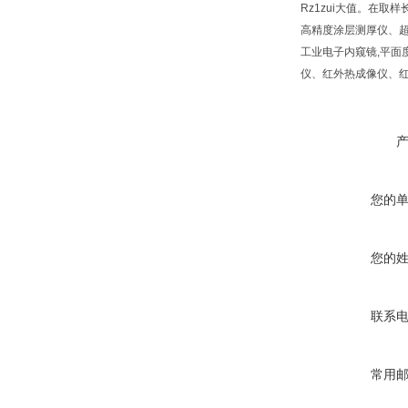
Rz1zui大值。在取
高精度涂层测厚仪、超
工业电子内窥镜,平面
仪、红外热成像仪、
您的
您的
联系
常用