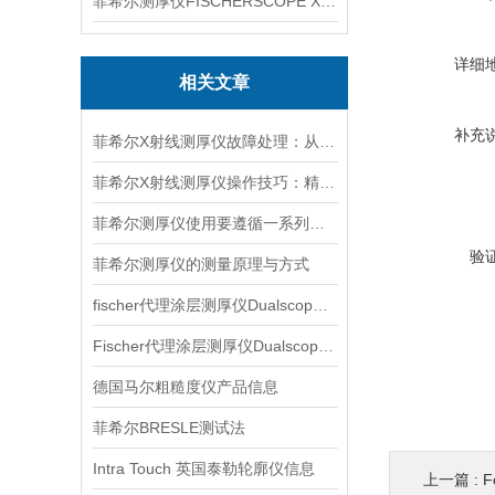
菲希尔测厚仪FISCHERSCOPE X-RAY XUL220
详细
相关文章
补充
菲希尔X射线测厚仪故障处理：从排查到修复的全流程指南
菲希尔X射线测厚仪操作技巧：精准测量的核心要点
菲希尔测厚仪使用要遵循一系列步骤
验
菲希尔测厚仪的测量原理与方式
fischer代理涂层测厚仪Dualscope mpo产品介绍
Fischer代理涂层测厚仪Dualscope FMP20产品介绍
德国马尔粗糙度仪产品信息
菲希尔BRESLE测试法
Intra Touch 英国泰勒轮廓仪信息
上一篇 :
F