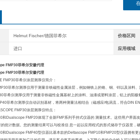
Helmut Fischer/德国菲希尔
价格区间
进口
应用领域
ascope FMP30菲希尔安徽代理
ascope FMP30菲希尔安徽代理
E FMP30
菲希尔
涂层测厚仪简介：
MP30
菲希尔测厚仪
用于测量非铁磁性金属涂层，例如钢铁上的铬、铜、锌以及涂料、
 FMP30菲希尔测厚仪用于测量非铁磁性金属基材上的涂料、油漆或塑料涂层，铝上的阳
MP40菲希尔测厚仪自动识别基材，将两种测量法相结合（磁感应/电涡流，符合DIN EN ISO 2178
SCOPE FMP30涂层测厚仪特点：
e FMP10和Dualscope FMP20体现了全新FMP系列手持式仪器的 测量技术。
要的统计数据。您的测量结果可以与校准信 息一起以应用程式的形式储存于仪器里，确
30和
Dualscope
FMP40型仪器比基本款的
Deltascope
FMP10和FMP20型仪器