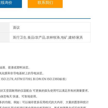
在线询价
联系我们
面议
医疗卫生,食品/农产品,农林牧渔,地矿,建材/家具
油漆、瓷漆或塑料涂层。
极氧化膜和非导电基材上的导电涂层。
, ASTM D7091 和 DIN EN ISO 2360标准）
这些用户界面友好又坚固耐用的仪器配合 可更换的探头使用可以满足所有的测量要求。
保您每天 快速、可靠地使用。
拥有更多的功能。例如：可以储存更多应用程式的大内存、大量的图形和统计