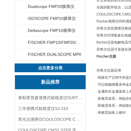
带支撑架的部分自动
Dualscope FMP20膜厚仪
全面的配件组合，以
COULOSCOPE C
ISOSCOPE FMP10膜厚仪
Fischer测厚仪同
菲希尔涂层测厚仪根据AST
Deltascope FMP10膜厚仪
菲希尔代理银参比电极
FISCHER FMP10/FMP20/FMP30/FMP40
fischer仪器电解电流
菲希尔仪器可直接在
FISCHER DUALSCOPE MP0
Fischer仪器
点击更多分类
菲希尔仪器应用
·电镀生产过程中的监
新品推荐
·可以精确测量多种金属
·金属和非金属基材上
泰勒霍普森便携式粗糙度仪SURTRONIC DUO
·多镀层体系：例如在铁
·双镀层体系：例如银
三丰便携式粗糙度仪SJ-310
·单镀层如铁上镀锌
库伦法测厚仪COULOSCOPE CMS2 STEP
COULOSCOPE CMS2 STEP 库伦法测厚仪