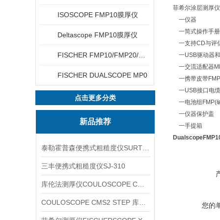
菲希尔涂层测厚仪Fi
ISOSCOPE FMP10膜厚仪
一仪器
一简式操作手册
Deltascope FMP10膜厚仪
一支持CD与评
FISCHER FMP10/FMP20/FMP30/FMP40
一USB驱动器
一交流适配器M
FISCHER DUALSCOPE MP0
一携带皮带FM
一USB接口电缆F
点击更多分类
一电池组FMP(碱
一仪器保护盖
新品推荐
一手提箱
DualscopeFMP1
泰勒霍普森便携式粗糙度仪SURTRONIC DUO
三丰便携式粗糙度仪SJ-310
库伦法测厚仪COULOSCOPE CMS2 STEP
COULOSCOPE CMS2 STEP 库伦法测厚仪
您的