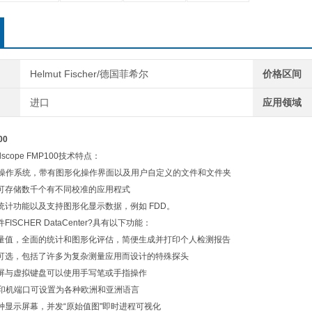
Helmut Fischer/德国菲希尔
价格区间
进口
应用领域
00
scope FMP100技术特点：
 CE 操作系统，带有图形化操作界面以及用户自定义的文件和文件夹
可存储数千个有不同校准的应用程式
统计功能以及支持图形化显示数据，例如 FDD。
ISCHER DataCenter?具有以下功能：
量值，全面的统计和图形化评估，简便生成并打印个人检测报告
可选，包括了许多为复杂测量应用而设计的特殊探头
屏与虚拟键盘可以使用手写笔或手指操作
打印机端口可设置为各种欧洲和亚洲语言
种显示屏幕，并发“原始值图"即时进程可视化