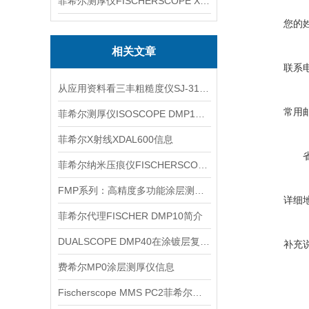
菲希尔测厚仪FISCHERSCOPE X-RAY XUL220
您的
相关文章
联系
从应用资料看三丰粗糙度仪SJ-310的现场检测价值
常用
菲希尔测厚仪ISOSCOPE DMP10产品简介
菲希尔X射线XDAL600信息
菲希尔纳米压痕仪FISCHERSCOPE HM2000特点
FMP系列：高精度多功能涂层测厚仪信息
详细
菲希尔代理FISCHER DMP10简介
DUALSCOPE DMP40在涂镀层复核流程中的使用位置
补充
费希尔MP0涂层测厚仪信息
Fischerscope MMS PC2菲希尔测厚仪产品信息