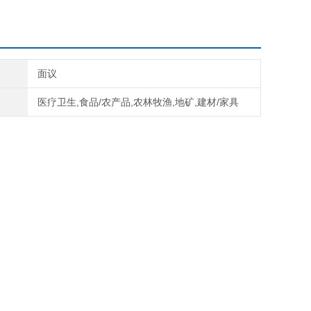
面议
医疗卫生,食品/农产品,农林牧渔,地矿,建材/家具