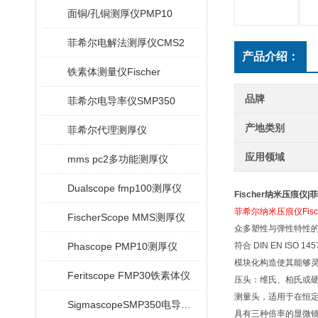
面铜/孔铜测厚仪PMP10
菲希尔电解法测厚仪CMS2
产品介绍：
铁素体测量仪Fischer
品牌
菲希尔电导率仪SMP350
产地类别
菲希尔代理测厚仪
应用领域
mms pc2多功能测厚仪
Dualscope fmp100测厚仪
Fischer纳米压痕仪
菲希尔纳米压痕仪Fische
FischerScope MMS测厚仪
众多塑性与弹性特性
Phascope PMP10测厚仪
符合 DIN EN ISO 
模块化构造使其能够
Feritscope FMP30铁素体仪
压头：维氏、柏氏或
测量头，适用于在恒
SigmascopeSMP350电导率仪
具有三种倍率的显微