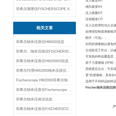
压入硬度HIT
维氏硬度HV
菲希尔测厚仪FISCHERSCOPE X-RAY XUL220
压入模量EIT
压痕蠕变CIT
压入过程弹性功占总做功比例
相关文章
由增强型刚度测量模式
附件（可选）：
菲希尔纳米压痕仪HM500信息
封闭的测量舱以避免
主动阻尼工作台，以
菲希尔、纳米压痕仪FISCHERSCOPE HM2000S信息
可加热的样品覆盖层
菲希尔纳米压痕仪HM2000S信息
原子力显微镜 (AF
高精度定位台，可实现 <
菲希尔代理HM2000纳米压痕仪信息
更*的显微镜，具有自
Fischerscope HM2000菲希尔纳米压痕仪信息
适用于不同样品的样
Fischer纳米压痕仪
菲希尔纳米压痕仪Fischerscope HM2000S信息
菲希尔纳米压痕仪信息
菲希尔纳米压痕仪FISCHERSCOPE HM2000特点