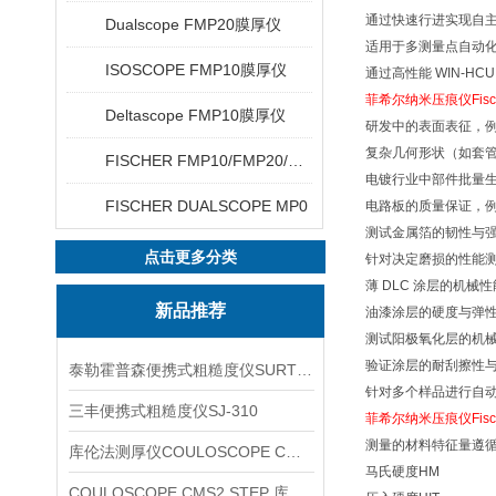
通过快速行进实现自
Dualscope FMP20膜厚仪
适用于多测量点自动化
ISOSCOPE FMP10膜厚仪
通过高性能 WIN-H
菲希尔纳米压痕仪Fische
Deltascope FMP10膜厚仪
研发中的表面表征，
复杂几何形状（如套
FISCHER FMP10/FMP20/FMP30/FMP40
电镀行业中部件批量
FISCHER DUALSCOPE MP0
电路板的质量保证，
测试金属箔的韧性与
点击更多分类
针对决定磨损的性能测
薄 DLC 涂层的机械
新品推荐
油漆涂层的硬度与弹
测试阳极氧化层的机
验证涂层的耐刮擦性
泰勒霍普森便携式粗糙度仪SURTRONIC DUO
针对多个样品进行自
三丰便携式粗糙度仪SJ-310
菲希尔纳米压痕仪Fische
测量的材料特征量遵循国
库伦法测厚仪COULOSCOPE CMS2 STEP
马氏硬度HM
COULOSCOPE CMS2 STEP 库伦法测厚仪