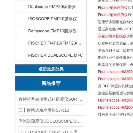
测量头，适用于在恒
Dualscope FMP20膜厚仪
Fischer纳米压痕仪
具
Fischer纳米压痕仪
通
ISOSCOPE FMP10膜厚仪
适用于多测量点自动化
通过高性能 WIN-H
Deltascope FMP10膜厚仪
菲希尔纳米压痕仪
典
FISCHER FMP10/FMP20/FMP30/FMP40
研发中的表面表征，
复杂几何形状（如套
FISCHER DUALSCOPE MP0
电镀行业中部件批量
电路板的质量保证，
点击更多分类
Fischerscope HM200
Fischerscope HM200
新品推荐
薄 DLC 涂层的机械
油漆涂层的硬度与弹
泰勒霍普森便携式粗糙度仪SURTRONIC DUO
Fischerscope HM200
Fischerscope HM200
三丰便携式粗糙度仪SJ-310
针对多个样品进行自
库伦法测厚仪COULOSCOPE CMS2 STEP
COULOSCOPE CMS2 STEP 库伦法测厚仪