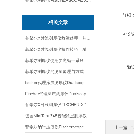
菲希尔测厚仪FISCHERSCOPE X-RAY XUL220
详细
相关文章
补充
菲希尔X射线测厚仪故障处理：从排查到修复的全流程指南
菲希尔X射线测厚仪操作技巧：精准测量的核心要点
菲希尔测厚仪使用要遵循一系列步骤
验
菲希尔测厚仪的测量原理与方式
fischer代理涂层测厚仪Dualscope mpo产品介绍
Fischer代理涂层测厚仪Dualscope FMP20产品介绍
菲希尔X射线测厚仪FISCHER XDL230信息
德国MiniTest 745智能涂层测厚仪信息
菲希尔纳米压痕仪Fischerscope HM2000介绍
上一篇 :
T