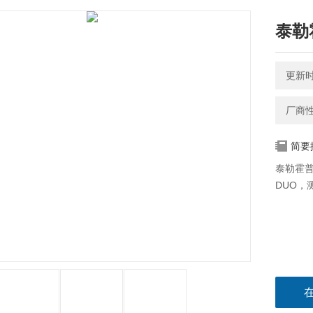
泰勒
更新时间
厂商
简要
泰勒霍普
DUO，