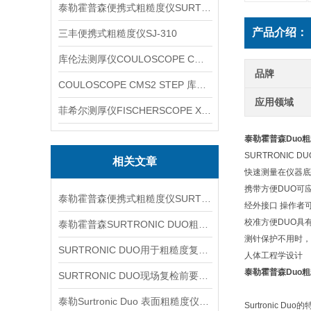
泰勒霍普森便携式粗糙度仪SURTRONIC DUO
产品介绍：
三丰便携式粗糙度仪SJ-310
库伦法测厚仪COULOSCOPE CMS2 STEP
品牌
COULOSCOPE CMS2 STEP 库伦法测厚仪
应用领域
菲希尔测厚仪FISCHERSCOPE X-RAY XUL220
泰勒霍普森Duo
SURTRONIC 
相关文章
快速测量在仪器底
携带方便DUO可
泰勒霍普森便携式粗糙度仪SURTORNIC DUO信息
经外接口 操作者
校准方便DUO具
泰勒霍普森SURTRONIC DUO粗糙度仪新手测量前应先理解哪些参数与操作环节
测针保护不用时，设
SURTRONIC DUO用于粗糙度复核时先看哪些测区条件
人体工程学设计
泰勒霍普森Duo
SURTRONIC DUO现场复检前要看哪些环节
泰勒Surtronic Duo 表面粗糙度仪信息
Surtronic Duo的