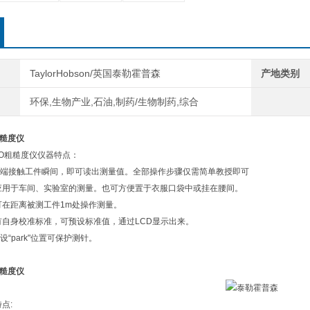
TaylorHobson/英国泰勒霍普森
产地类别
环保,生物产业,石油,制药/生物制药,综合
粗糙度仪
DUO粗糙度仪仪器特点：
端接触工件瞬间，即可读出测量值。全部操作步骤仅需简单教授即可
应用于车间、实验室的测量。也可方便置于衣服口袋中或挂在腰间。
可在距离被测工件1m处操作测量。
有自身校准标准，可预设标准值，通过LCD显示出来。
“park"位置可保护测针。
粗糙度仪
特点: