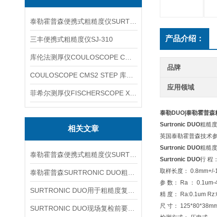
泰勒霍普森便携式粗糙度仪SURTRONIC DUO
产品介绍：
三丰便携式粗糙度仪SJ-310
库伦法测厚仪COULOSCOPE CMS2 STEP
品牌
COULOSCOPE CMS2 STEP 库伦法测厚仪
应用领域
菲希尔测厚仪FISCHERSCOPE X-RAY XUL220
泰勒DUO|泰勒霍普
Surtronic
DUO
粗糙
相关文章
英国泰勒霍普森技术
Surtronic DUO
粗糙度
泰勒霍普森便携式粗糙度仪SURTORNIC DUO信息
Surtronic DUO
行 程：
取样长度： 0.8mm+/-
泰勒霍普森SURTRONIC DUO粗糙度仪新手测量前应先理解哪些参数与操作环节
参 数： Ra ： 0.1um-
SURTRONIC DUO用于粗糙度复核时先看哪些测区条件
精 度： Ra:0.1um Rz:
尺 寸： 125*80*38m
SURTRONIC DUO现场复检前要看哪些环节