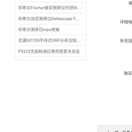
菲希尔Fischer镀层测厚仪代理MP0R信息
菲希尔涂层测厚仪Deltascope FMP10产品介绍
详细
菲希尔测厚仪mpo维修
尼通NITON手持式XRF分析仪制造行业信息
补充
P3123无损检测仪弗劳恩霍夫信息
验