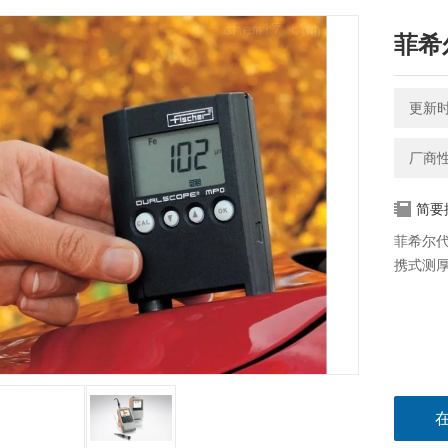
菲希尔
更新时间
厂商
简要
菲希尔代理
携式测