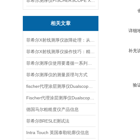
菲希尔测厚仪FISCHERSCOPE X-RAY XUL220
相关文章
详细
菲希尔X射线测厚仪故障处理：从排查到修复的全流程指南
补充
菲希尔X射线测厚仪操作技巧：精准测量的核心要点
菲希尔测厚仪使用要遵循一系列步骤
菲希尔测厚仪的测量原理与方式
验
fischer代理涂层测厚仪Dualscope mpo产品介绍
Fischer代理涂层测厚仪Dualscope FMP20产品介绍
德国马尔粗糙度仪产品信息
菲希尔BRESLE测试法
Intra Touch 英国泰勒轮廓仪信息