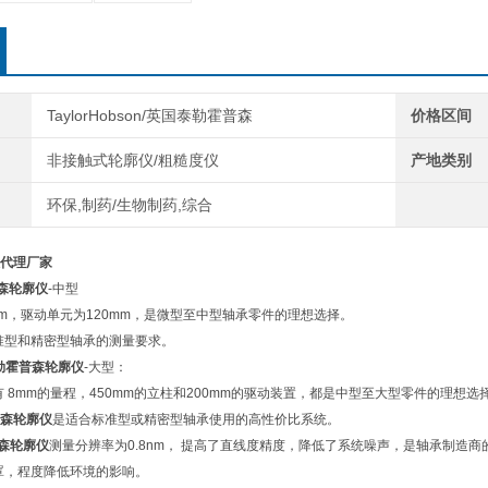
TaylorHobson/英国泰勒霍普森
价格区间
非接触式轮廓仪/粗糙度仪
产地类别
环保,制药/生物制药,综合
代理厂家
森轮廓仪
-中型
mm，驱动单元为120mm，是微型至中型轴承零件的理想选择。
准型和精密型轴承的测量要求。
勒霍普森轮廓仪
-大型：
有 8mm的量程，450mm的立柱和200mm的驱动装置，都是中型至大型零件的理想选
森轮廓仪
是适合标准型或精密型轴承使用的高性价比系统。
森轮廓仪
测量分辨率为0.8nm， 提高了直线度精度，降低了系统噪声，是轴承制造商
罩，程度降低环境的影响。