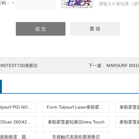
证码：
请输入计算结果（填
INITEST720漆膜仪
下一篇 :
MARSURF M3
泰勒霍普森Talysurf PGI NOVUS
Form Talysurf Laser泰勒霍普森轮廓仪
轮廓仪LUPHOScan 260/420 HD
泰勒霍普森轮廓仪Intra Touch
TalyMaster表面粗糙度、圆度及轮廓测量设备
非接触式表面轮廓测量仪