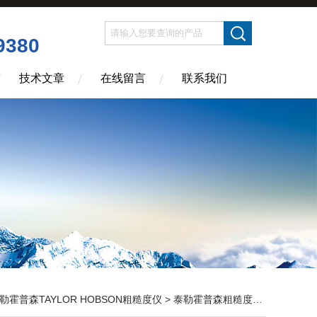
9380
技术文章
在线留言
联系我们
勒霍普森TAYLOR HOBSON粗糙度仪
>
泰勒霍普森粗糙度轮廓仪
> 泰