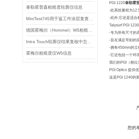
PGI 1220
泰勒霍
泰勒霍普森粗糙度轮廓仪信息
-此系统量程为12
-此外,它还是适
MiniTest745用于返工件涂层复查时的记录方法
Talysurf PGI 1230
德国霍梅尔（Hommel）W5粗糙度仪信息
-专为所有尺寸的
-旨在满足苛刻的
Intra Touch轮廓仪结果复核中怎样整理记录与标记
-拥有450mm的立
霍梅尔粗糙度仪W5信息
-它还包括一个环
我们的PGI（相
PGI Opti
这是PGI 1240
您的