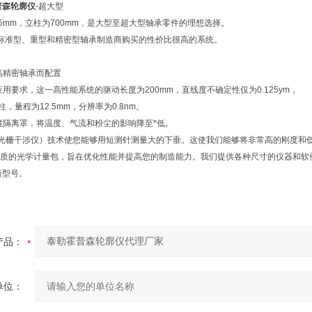
普森轮廓仪
-超大型
.5mm，立柱为700mm，是大型至超大型轴承零件的理想选择。
合标准型、重型和精密型轴承制造商购买的性价比很高的系统。
高精密轴承而配置
应用要求，这一高性能系统的驱动长度为200mm，直线度不确定性仅为0.125ym，
柱，量程为12.5mm，分辨率为0.8nm。
境隔离罩，将温度、气流和粉尘的影响降至*低。
位光栅干涉仪）技术使您能够用短测针测量大的下垂。这使我们能够将非常高的刚度和
cs 提供优质的光学计量包，旨在优化性能并提高您的制造能力。我们提供各种尺寸的仪器
的新型号。
产品：
单位：