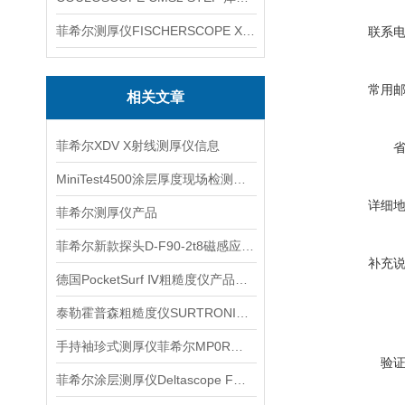
菲希尔测厚仪FISCHERSCOPE X-RAY XUL220
联系
常用
相关文章
菲希尔XDV X射线测厚仪信息
MiniTest4500涂层厚度现场检测的操作关注点
详细
菲希尔测厚仪产品
菲希尔新款探头D-F90-2t8磁感应测量信息
补充
德国PocketSurf Ⅳ粗糙度仪产品信息
泰勒霍普森粗糙度仪SURTRONIC S116产品
手持袖珍式测厚仪菲希尔MP0R产品信息
验
菲希尔涂层测厚仪Deltascope FMP10如何维修