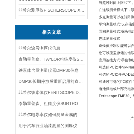
当超过时间上限和下
菲希尔测厚仪FISCHERSCOPE X-RAY XUL220
在连续测量模式下，
多点测量可以在矩阵
平均测量模式:仅存储
面积测量模式:探头抬
相关文章
连续测量模式
奇怪值控制功能可以
菲希尔涂层测厚仪信息
您可以覆盖存储的错
泰勒霍普森、TAYLOR粗糙度仪SURTRONIC S128信息
应用连接方式:零位和
可选的PC软件MP-N
铁素体含量测量仪器DMP30信息
可选的PC软件PC-Da
DMP30长期停放后重新启用前查什么
可通过可选的PC软件PC
电池供电或外部充电器
菲希尔铁素体仪FERITSCOPE DMP30信息
Feritscope FMP3
泰勒霍普森、粗糙度仪SURTRONIC S116产品信息
菲希尔电导率仪如何测量金属的电导率
用于汽车行业油漆测量的测厚仪MP0信息