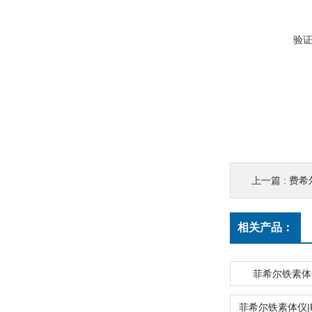
验
上一篇 :
费希尔
相关产品：
菲希尔铁素体仪|