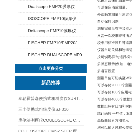
机械滑盖保护测量中
Dualscope FMP20膜厚仪
可以在启动后测量。
外部触发测量可通过仪
ISOSCOPE FMP10膜厚仪
自动探针识别
测量完成后有声音提
Deltascope FMP10膜厚仪
只需一次校准即可满足0.1
FISCHER FMP10/FMP20/FMP30/FMP40
校准用标准胶片可追溯
仪器自动关机和连续
FISCHER DUALSCOPE MP0
按键锁定/限制运行模
多状态显示(例如，电
点击更多分类
多语言设置
测量单位可切换至WRC
新品推荐
可以存储20000个测
可以存储100个应用
泰勒霍普森便携式粗糙度仪SURTRONIC DUO
可以存储4000个数据
数据组标有日期和时
三丰便携式粗糙度仪SJ-310
统计函数:平均值，标
库伦法测厚仪COULOSCOPE CMS2 STEP
高斯曲线直方图显示
您可以输入过程公差极
COULOSCOPE CMS2 STEP 库伦法测厚仪