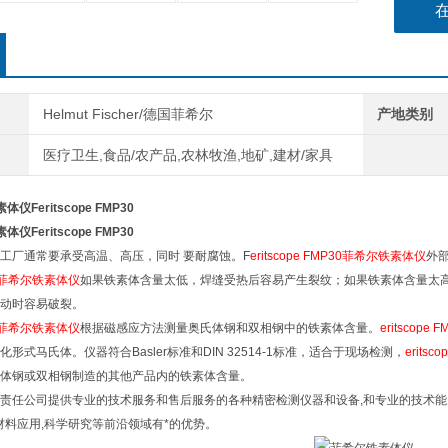
Helmut Fischer/德国菲希尔
产地类别
医疗卫生,食品/农产品,农林牧渔,地矿,建材/家具
体仪Feritscope FMP30
体仪Feritscope FMP30
工厂通常要承受高温、高压，同时 要耐腐蚀。F
eritscope FMP30菲希尔铁素体仪
外
P30菲希尔铁素体仪
如果铁素体含量太低，焊缝受热后容易产生裂纹；如果铁素体含量太
动时容易破裂。
P30菲希尔铁素体仪
根据磁感应方法测量奥氏体钢和双相钢中的铁素体含量。
eritscop
形式马氏体。仪器符合Basler标准和DIN 32514-1标准，适合于现场检测，
erits
体钢或双相钢制造的其他产品内的铁素体含量。
责任公司提供专业的技术服务和售后服务的各种精密检测仪器和设备,和专业的技术能力
材料应用,科学研究等前沿领域有*的优势。