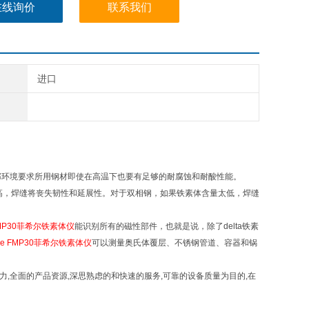
在线询价
联系我们
进口
部环境要求所用钢材即使在高温下也要有足够的耐腐蚀和耐酸性能。
高，焊缝将丧失韧性和延展性。对于双相钢，如果铁素体含量太低，焊缝
e FMP30菲希尔铁素体仪
能识别所有的磁性部件，也就是说，除了delta铁素
cope FMP30菲希尔铁素体仪
可以测量奥氏体覆层、不锈钢管道、容器和锅
,全面的产品资源,深思熟虑的和快速的服务,可靠的设备质量为目的,在