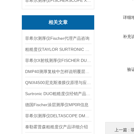
菲希尔测厚仪FISCHERSCOPE X-RAY XUL220
详细
相关文章
补充
菲希尔测厚仪Fischer代理产品咨询
粗糙度仪TAYLOR SURTRONIC S100信息
菲希尔X射线测厚仪FISCHER DUALSCOPE FMP20信息
验
DMP40测厚复核中怎样说明覆层状态
QNIX4500尼克斯漆膜仪原理与应用说明
Surtronic DUO粗糙度仪经销产品信息
德国Fischer涂层测厚仪MP0R信息
菲希尔测厚仪DELTASCOPE DMP10磁感信息
泰勒霍普森粗糙度仪产品详细介绍
上一篇 :
菲