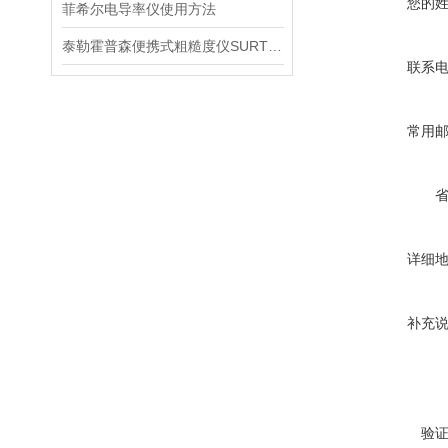
您的
菲希尔电导率仪使用方法
泰勒霍普森便携式粗糙度仪SURTRONIC S100系列信息
联系
常用
详细
补充
验