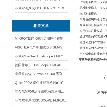
.平均测量模式：仅储
菲希尔测厚仪FISCHERSCOPE X-RAY XUL220
.区域测量模式：探头
.连续测量模式
.离奇值控制功能可自
.可以重写已储存的错
相关文章
.应用程式连接模式：
.通过可选的PC软件M
MIKROTEST G6涂层测厚仪在钢基体检测中的应用
.通过可选的PC软件PC
FISCHER电导率测试仪SIGMASCOPE SMP350信息
.通过可选的PC软件PC-
.电池供电或外接充电
菲希尔Fischer Dualscope FMP20产品使用
菲希尔铁素体仪|Ferits
德国菲希尔 DualScope DMP40测厚仪多功能信息
泰勒霍普森 Surtronic S100 系列经典型号信息
Qnix4200做钢件涂层巡检时的探头接触方法
菲希尔MP0R测厚仪电涡流法测量原理
您的
菲希尔测厚仪ISOSCOPE FMP10产品信息