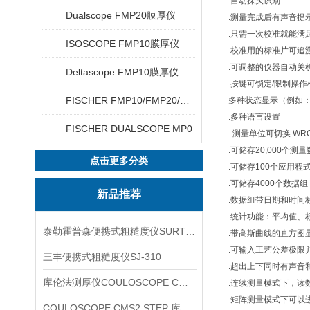
.自动探头识别
Dualscope FMP20膜厚仪
.测量完成后有声音提
.只需一次校准就能满足常用
ISOSCOPE FMP10膜厚仪
.校准用的标准片可追
.可调整的仪器自动关
Deltascope FMP10膜厚仪
.按键可锁定/限制操作
FISCHER FMP10/FMP20/FMP30/FMP40
多种状态显示（例如
.多种语言设置
FISCHER DUALSCOPE MP0
. 测量单位可切换 WRC
.可储存20,000个测
点击更多分类
.可储存100个应用程
.可储存4000个数据组
新品推荐
.数据组带日期和时间
.统计功能：平均值、
泰勒霍普森便携式粗糙度仪SURTRONIC DUO
.带高斯曲线的直方图
.可输入工艺公差极限
三丰便携式粗糙度仪SJ-310
.超出上下同时有声音
库伦法测厚仪COULOSCOPE CMS2 STEP
.连续测量模式下，读
.矩阵测量模式下可以
COULOSCOPE CMS2 STEP 库伦法测厚仪