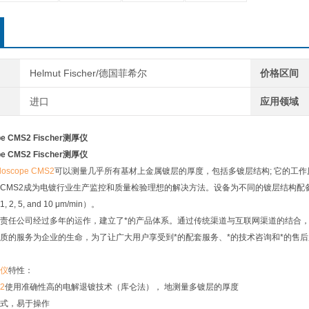
Helmut Fischer/德国菲希尔
价格区间
进口
应用领域
e CMS2 Fischer测厚仪
e CMS2 Fischer测厚仪
scope CMS2
可以测量几乎所有基材上金属镀层的厚度，包括多镀层结构; 它的工作原理是
CMS2成为电镀行业生产监控和质量检验理想的解决方法。设备为不同的镀层结构配备
, 5, and 10 μm/min）。
责任公司经过多年的运作，建立了*的产品体系。通过传统渠道与互联网渠道的结合
质的服务为企业的生命，为了让广大用户享受到*的配套服务、*的技术咨询和*的售
仪
特性：
S2
使用准确性高的电解退镀技术（库仑法）， 地测量多镀层的厚度
式，易于操作