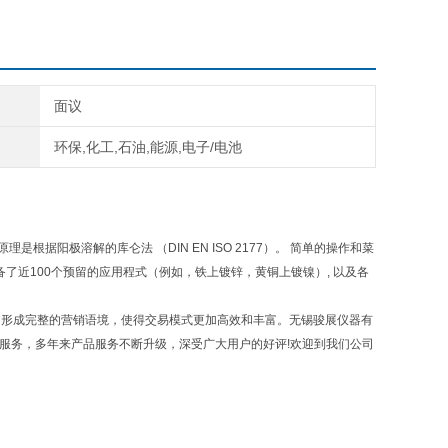
面议
环保,化工,石油,能源,电子/电池
根据阳极溶解的库仑法 （DIN EN ISO 2177）。 简单的操作和菜
了近100个预留的应用程式（例如，铁上镀锌，黄铜上镀镍）, 以及各
，形成完整的营销语境，使得交易模式更加高效和丰富。无锡骏展仪器有
后服务，多年来产品服务不断升级，深受广大用户的好评!欢迎到我们公司