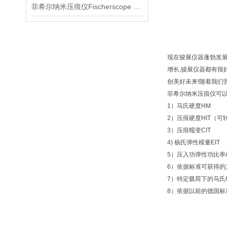
菲希尔纳米压痕仪Fischerscope HM2000介绍
现在骏展仪器蓬勃发展
增长,骏展仪器都有很
创美好未来!随着我
菲希尔纳米压痕仪可
1）马氏硬度HM
2）压痕硬度HIT（可
3）压痕蠕变CIT
4) 杨氏弹性模量EIT
5）压入功弹性功比率η=We
6）依据标准可获得的
7）特定载荷下的马氏
8）依据以前的德国标准